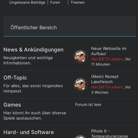
Ungelesene Beiträge
|
Foren
|
Themen
Öffentlicher Bereich
Neue Webseite im
News & Ankündigungen
Aufbau!
Neuigkeiten und wichtige
Von [GFT]=Joker=
, Vor
Informationen.
11 Minuten
(Mein) Rezept
Off-Topic
Lakefleisch
Für alles, das sonst nirgendwo
Von [GFT]=Joker=
, Vor
reinpasst.
3 Wochen
Games
Forum ist leer
Hier könnt ihr euch über diverse
Spiele austauschen.
Pihole 6 -
Hard- und Software
Temparaturanzeige